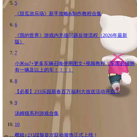
5
《甜瓜游乐场》新手攻略&制作教程合集
6
《我的世界》游戏内充值问题反馈流程（2026年最新
版）
7
小米su7+更多车辆召唤使用图文+视频教程（车库必须拥
有一辆及以上的车！！！）
8
【必看】233乐园新春百万福利大放送活动开启！
9
汤姆猫系列游戏合集
10
樱校×233捏脸首次联动服饰正式上线！