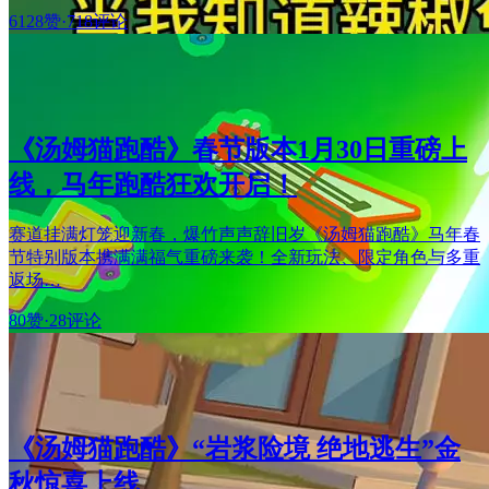
6128赞
·
718评论
《汤姆猫跑酷》春节版本1月30日重磅上
线，马年跑酷狂欢开启！
赛道挂满灯笼迎新春，爆竹声声辞旧岁《汤姆猫跑酷》马年春
节特别版本携满满福气重磅来袭！全新玩法、限定角色与多重
返场…
80赞
·
28评论
《汤姆猫跑酷》“岩浆险境 绝地逃生”金
秋惊喜上线