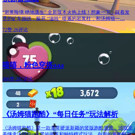
“岩浆险境 绝地逃生” 全新版本火热上线！想象一下，踩着发
烫的矿车蹦跳，躲开 “滋啦” 喷溅的岩浆柱，和汤姆猫一…
72赞
·
26评论
嘻嘻，粉色穿搭aaa
486赞
·
287评论
《汤姆猫跑酷》“每日任务”玩法解析
《汤姆猫跑酷》是一款非常硬派新颖的竖版跑酷游戏，游戏完
美继承汤姆猫ip一贯的画风和独特模式玩法，创新的将跑酷与