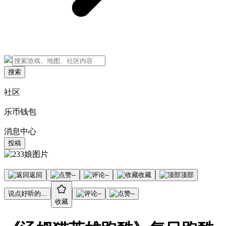
搜索
社区
乐币钱包
消息中心
投稿
返回
--
--
收藏
顶部
说点好听的...
--
--
收藏