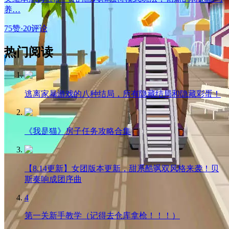
养…
75赞
·
20评论
热门阅读
逃离家暴游戏的八种结局，所有隐藏结局和隐藏彩蛋！
《我是猫》房子任务攻略合集
【8.14更新】女团版本更新，甜系酷飒双风格来袭！贝
斯奏响成团序曲
4
第一关新手教学（记得去仓库拿枪！！！）