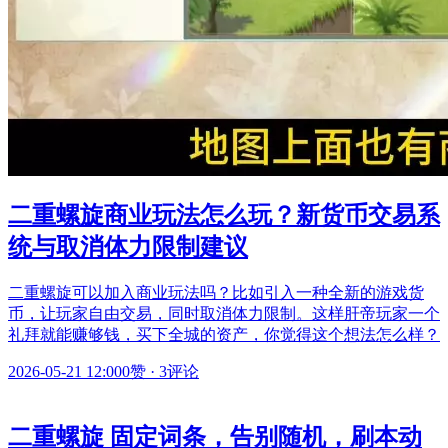
二重螺旋商业玩法怎么玩？新货币交易系
统与取消体力限制建议
二重螺旋可以加入商业玩法吗？比如引入一种全新的游戏货
币，让玩家自由交易，同时取消体力限制。这样肝帝玩家一个
礼拜就能赚够钱，买下全城的资产，你觉得这个想法怎么样？
2026-05-21 12:00
0赞
·
3评论
二重螺旋 固定词条，告别随机，刷本动