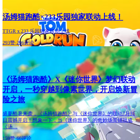
汤姆猫跑酷×233乐园独家联动上线！
TTGR x 233 乐园独家联动上线
293赞
·
296评论
《汤姆猫跑酷》X《迷你世界》梦幻联动
开启，一秒穿越到像素世界，开启焕新冒
险之旅
盛夏酷暑来袭，《汤姆猫跑酷》与《迷你世界》的联动7月31
日震撼开启！想象一下，当《迷你世界》的奇妙场景铺就成
《汤…
159赞
·
66评论