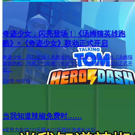
奇迹少女，闪亮登场！《汤姆猫英雄跑
酷》×《奇迹少女》联动正式开启
奇迹少女，闪亮登场！风靡全球、下载量突破10亿的《汤姆猫
英雄跑酷》与高人气动画《奇迹少女》的特别联动活动正式开
启…
250赞
·
90评论
当我知道辣椒免费时……
#星势力集结233乐园 #233乐园好游成长计划