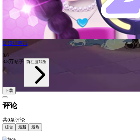
汤姆猫宇宙
8.6
3.8万帖子
前往游戏圈
下载
评论
共0条评论
综合
最新
最热