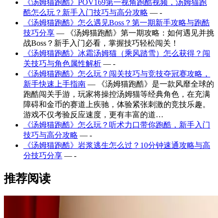
《汤姆猫跑酷》POV169第一视角跑酷视频，汤姆猫跑
酷怎么玩？新手入门技巧与高分攻略
— -
《汤姆猫跑酷》怎么遇见Boss？第一期新手攻略与跑酷
技巧分享
— 《汤姆猫跑酷》第一期攻略：如何遇见并挑
战Boss？新手入门必看，掌握技巧轻松闯关！
《汤姆猫跑酷》冰霜汤姆猫（乘风踏雪）怎么获得？闯
关技巧与角色属性解析
— -
《汤姆猫跑酷》怎么玩？闯关技巧与竞技夺冠赛攻略，
新手快速上手指南
— 《汤姆猫跑酷》是一款风靡全球的
跑酷闯关手游，玩家将操控汤姆猫等经典角色，在充满
障碍和金币的赛道上疾驰，体验紧张刺激的竞技乐趣。
游戏不仅考验反应速度，更有丰富的道…
《汤姆猫跑酷》怎么玩？听术力口带你跑酷，新手入门
技巧与高分攻略
— -
《汤姆猫跑酷》岩浆逃生怎么过？10分钟速通攻略与高
分技巧分享
— -
推荐阅读