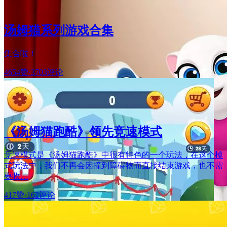
汤姆猫系列游戏合集
集合啦！
4654赞
·
3703评论
《汤姆猫跑酷》领先竞速模式
竞速模式是《汤姆猫跑酷》中很有特色的一个玩法，在这个模
式玩法中，我们不再会因撞到障碍物而直接结束游戏，也不需
要收…
417赞
·
162评论