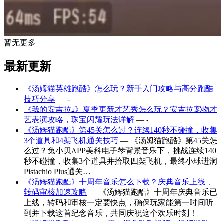
暂无更多
最新更新
《汤姆猫英雄跑酷》怎么玩？新手入门攻略与高分跑酷
技巧分享
— -
《我的安吉拉2》夏季更新才艺秀怎么玩？安吉拉宠物才
艺表演攻略，珠宝闪耀玩法详解
— -
《汤姆猫跑酷》第45关怎么过？连续140秒不碰撞，收集
3个道具和4架飞机通关技巧
— 《汤姆猫跑酷》第45关怎
么过？兔小贝APP美科电子琴背景音乐下，挑战连续140
秒不碰撞，收集3个道具并拾取四架飞机，最终小球进洞
Pistachio Plus通关…
《汤姆猫跑酷》十周年音乐怎么下载？庆典音乐上线，
转码审核加速攻略
— 《汤姆猫跑酷》十周年庆典音乐已
上线，转码和审核一定要快点，确保玩家能第一时间听
到并下载这首纪念音乐，共同庆祝这个欢乐时刻！