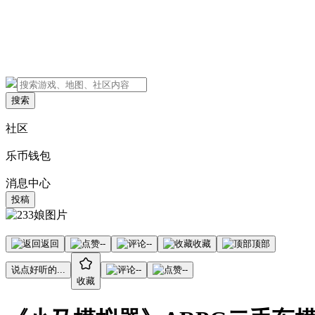
搜索
社区
乐币钱包
消息中心
投稿
返回
--
--
收藏
顶部
说点好听的...
--
--
收藏