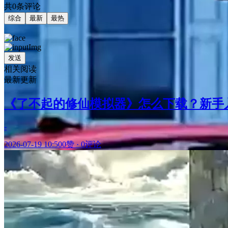
共0条评论
综合
最新
最热
发送
相关阅读
最新更新
《了不起的修仙模拟器》怎么下载？新手
-
2026-07-19 10:50
0赞
·
0评论