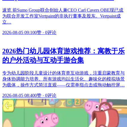
速览 前Sumo Group联合创始人兼CEO Carl Cavers OBE现已成
为联合开发工作室Vertpaint的非执行董事及股东。Vertpaint成
立…
2026-08-05 09:10
0赞
·
0评论
2026热门幼儿园体育游戏推荐：寓教于乐
的户外活动与互动手游合集
专为幼儿园阶段儿童设计的体育类互动游戏，注重启蒙教育与
身体协调能力培养。所有游戏均以生活化、趣味化的模拟场景
为载体，操作方式简洁直观——仅需单指点击或拖动触控屏…
2026-08-05 08:40
0赞
·
0评论