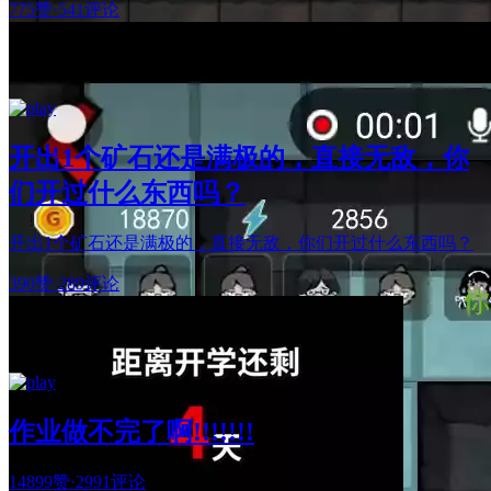
775赞
·
541评论
开出1个矿石还是满极的，直接无敌，你
们开过什么东西吗？
开出1个矿石还是满极的，直接无敌，你们开过什么东西吗？
390赞
·
289评论
作业做不完了啊!!!!!!!
14899赞
·
2991评论