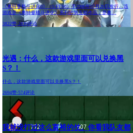
《奥特曼格斗进化0》（UFES0）于2006年07月20日发行。该
游戏是《奥特曼格斗进化》系列的第五部作品，是奥…
3822赞
·
2839评论
光遇：什么，这款游戏里面可以兑换黑
S？！
什么，这款游戏里面可以兑换黑S？！
2694赞
·
574评论
我就没打过这么富裕的仗。你看我队友都