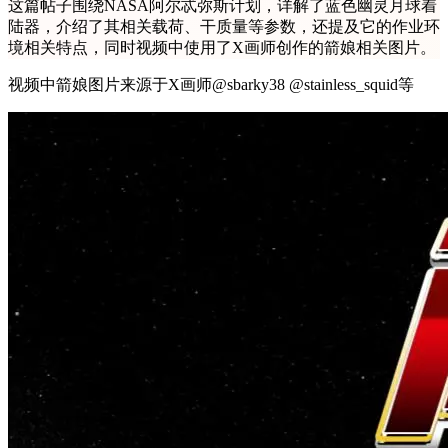
这篇帖子围绕NASA阿尔忒弥斯计划，详解了蓝色幽灵月球着
陆器，介绍了其相关载荷、干质量等参数，还提及它的作业环
境相关特点，同时视频中使用了X画师创作的箭娘相关图片。
视频中箭娘图片来源于X画师@sbarky38 @stainless_squid等