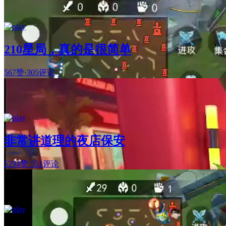
210星局，真的是很简单
567赞
·
305评论
非常讲道理的夜店保安
5294赞
·
551评论