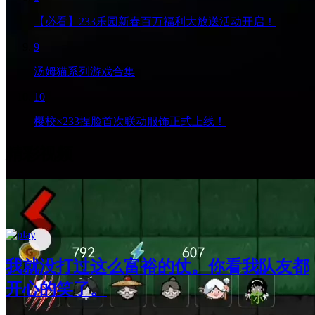
【必看】233乐园新春百万福利大放送活动开启！
9
汤姆猫系列游戏合集
10
樱校×233捏脸首次联动服饰正式上线！
精彩视频
我就没打过这么富裕的仗。你看我队友都
开心的笑了。