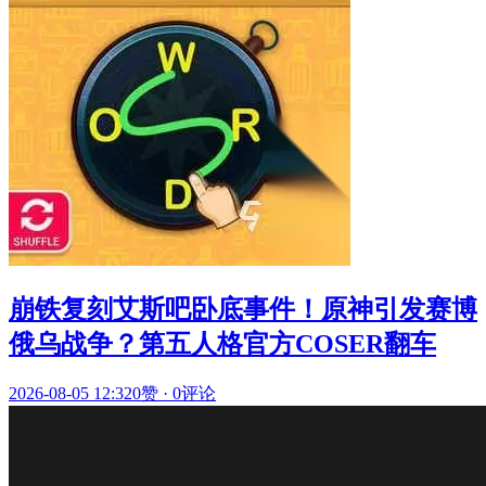
崩铁复刻艾斯吧卧底事件！原神引发赛博
俄乌战争？第五人格官方COSER翻车
2026-08-05 12:32
0赞
·
0评论