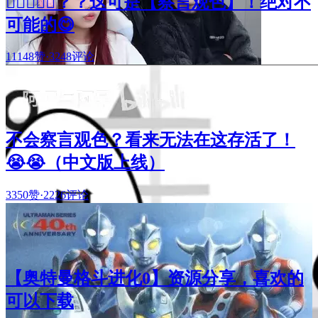
🧑🏻‍❤️‍👩🏻？？这可是【察言观色】！绝对不
可能的😋
11148赞
·
3248评论
不会察言观色？看来无法在这存活了！
😭😭（中文版上线）
3350赞
·
2226评论
【奥特曼格斗进化0】资源分享，喜欢的
可以下载