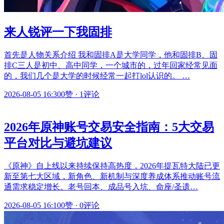
来人锐评一下我固排
首先是人物关系介绍 我和固排A是大学同学，他和固排B、固
排C三人是初中、高中同学，一个城市的，过年回家经常见面
的，我们几个是大学的时候经常一起打lol认识的。 …
2026-08-05 16:30
0赞
·
1评论
2026年原神账号交易安全指南：5大交易
平台对比与避坑建议
《原神》自上线以来持续保持高热度，2026年提瓦特大陆已更
新至第七大区域，新角色、新机制与深度养成体系推动账号流
通需求稳定增长。老号回本、成品号入坑、命座/圣遗…
2026-08-05 16:10
0赞
·
0评论