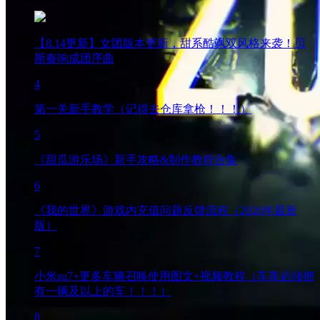
【8.14更新】女团版本更新，甜系酷飒双风格来袭！贝
斯奏响成团序曲
4
第一关新手教学（记得去仓库拿枪！！！）
5
《甜瓜游乐场》新手攻略&制作教程合集
6
《我的世界》游戏内充值问题反馈流程（2026年最新
版）
7
小米su7+更多车辆召唤使用图文+视频教程（车库必须拥
有一辆及以上的车！！！）
8