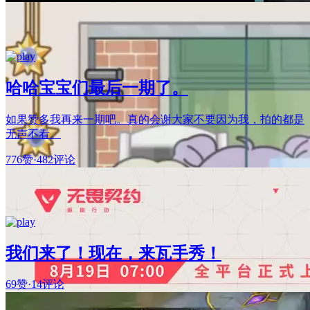
哈哈宝宝们最后一期了。
如果赞多我再来一期吧。真的会谢大家不要因为我，拍的都是
无声不看。
776赞
·
482评论
我们来了！现在，来瓦手秀！
69赞
·
14评论