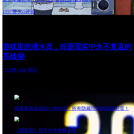
1197赞
·
955评论
游戏里的潜水员，却是现实中永不复返的
英雄😭
1724赞
·
1447评论
热门阅读
逃离家暴游戏的八种结局，所有隐藏结局和隐藏彩蛋！
《我是猫》房子任务攻略合集