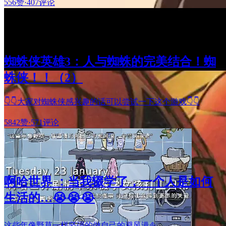
556赞
·
407评论
蜘蛛侠英雄3：人与蜘蛛的完美结合！蜘
蛛侠！！（2）
👇👇大家对蜘蛛侠感兴趣的话可以尝试一下这个游戏👇👇
5842赞
·
571评论
啊哈世界 ：当我辍学了，一个人是如何
生活的…😭😭😭
这些年像野草一样坚强的做自己的避风港⛵