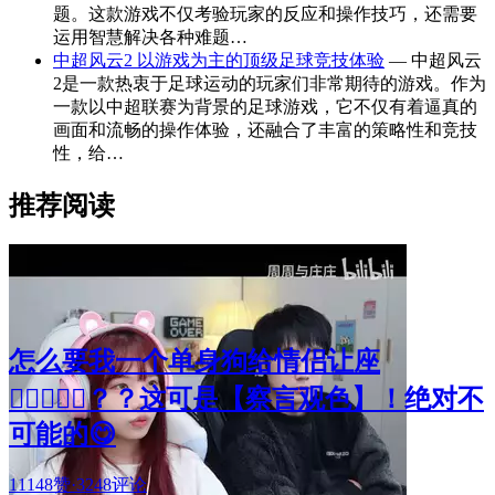
题。这款游戏不仅考验玩家的反应和操作技巧，还需要
运用智慧解决各种难题…
中超风云2 以游戏为主的顶级足球竞技体验
— 中超风云
2是一款热衷于足球运动的玩家们非常期待的游戏。作为
一款以中超联赛为背景的足球游戏，它不仅有着逼真的
画面和流畅的操作体验，还融合了丰富的策略性和竞技
性，给…
推荐阅读
怎么要我一个单身狗给情侣让座
🧑🏻‍❤️‍👩🏻？？这可是【察言观色】！绝对不
可能的😋
11148赞
·
3248评论