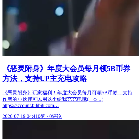
《恶灵附身》年度大会员每月领5B币券
方法，支持UP主充电攻略
《恶灵附身》玩家福利！年度大会员每月可领5B币券，支持
作者的小伙伴可以用这个给我充充电哦(｡･ω･｡)
https://account.bilibili.com…
2026-07-19 04:41
0赞
·
0评论