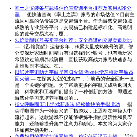
率土之滨装备与武将估价表查询平台推荐及实用APP分
享
— 想快速查询《率土之滨》账号的市场估值？目前主
流且可靠的估价渠道是交易猫平台。作为游戏交易领域
成熟的专业服务平台，交易猫已构建起标准化、高透明
度的账号交易流程，覆…
烈焰觉醒账号买卖平台推荐：安全靠谱的交易渠道对比
— 《烈焰觉醒》运营多年，积累大量成熟账号资源。部
分资深玩家因时间精力有限选择转让账号，也有新玩家
希望跳过前期养成阶段，直接获取高战力账号快速参与
高难度副本挑战。在…
以纸片宇宙助力宇航员回归火箭 游戏化学习推动宇航员
回火箭
— 在探索太空的过程中，宇航员的安全回归一直
是一个关键的问题。为了帮助更多的宇航员成功返回火
箭，科学家和工程师们提出了一种创新的方法，即通过
游戏化学习来培养宇航员的…
指尖呼啦圈 玩出游戏新趣味 轻松愉快的手指运动
— 指
尖呼啦圈作为一种新兴的手指游戏，正逐渐在年轻人中
流行起来。这款游戏不仅能够锻炼手指的灵活性和反应
能力，还能够提升集中注意力和耐心。本文将为大家介
绍如何玩指尖呼…
免费好用的手游加速器推荐：稳定低延迟不卡顿
— 近年