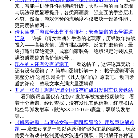
来，智能手机硬件性能持续升级，大型手游的画面表现
与玩法深度显著提升，各类高画质、强交互的手游层出
不穷。然而，游戏体验的流畅度不仅取决于设备性能，
更高度依赖网…
倩女幽魂手游账号出售平台推荐：安全靠谱的出号渠道
汇总
— 许多《倩女幽魂》手游的老玩家，历经数年持续
投入——高额充值、通宵挑战副本、反复打磨角色，最
终打造出双绝流派、成套仙家装备、绝版限定时装以及
满资质灵兽的高价值账号…
现在的人还有没有逻辑了
— 看这帖子，这评论真无语；
还有没有逻辑了？ 简单ai逻辑拆解一下： 帖子逻辑谬误
完整分析 这是乐园关于《凡人修仙传》原著吧、动画矛
盾的评论，整段文本充满大量逻辑谬…
开局一张图！聊聊所谓全国仅存红旗61发射车送废铁站
— 看到所谓全国仅存红旗61发射车被拉去报废铁站，看
着十分离谱。经过查找，没有发现其他信源，红旗‑61A
地空导弹发射车（陕汽SX‑2150 6×6底盘，双联装发射
架…
《解密谜题，与魔镜女孩一同跳跃冒险》 用智慧破解难
题
— 魔镜女孩是一款以跳跃和解谜为主题的游戏，玩家
需要在游戏中控制魔镜女孩进行跳跃，同时解开各种谜