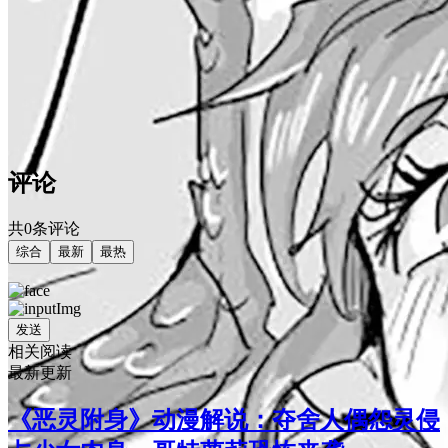
评论
共0条评论
综合
最新
最热
发送
相关阅读
最新更新
《恶灵附身》动漫解说：夺舍人偶怨灵侵