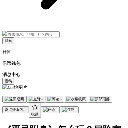
搜索
社区
乐币钱包
消息中心
投稿
返回
--
--
收藏
顶部
说点好听的...
--
--
收藏