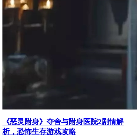
《恶灵附身》夺舍与附身医院2剧情解
析，恐怖生存游戏攻略