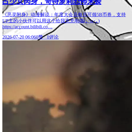
占少女肉身，哥特萝莉恐怖来袭
《恶灵附身》动漫解说：年度大会员每月可领5B币券，支持
UP主的小伙伴可以用这个给我充充电哦(｡･ω･｡)
https://account.bilibili.co…
2026-07-20 06:06
0赞
·
0评论