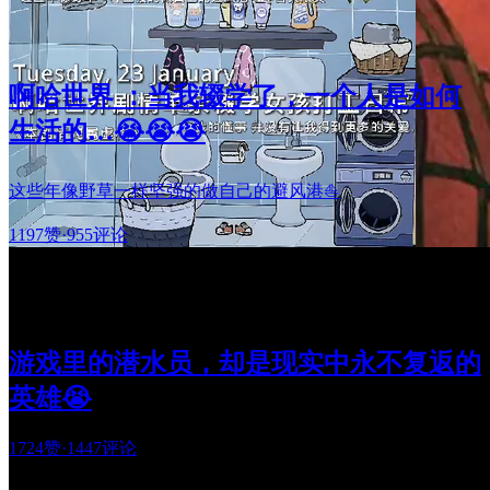
啊哈世界 ：当我辍学了，一个人是如何
生活的…😭😭😭
这些年像野草一样坚强的做自己的避风港⛵
1197赞
·
955评论
游戏里的潜水员，却是现实中永不复返的
英雄😭
1724赞
·
1447评论