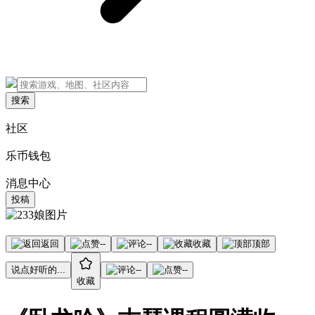
搜索
社区
乐币钱包
消息中心
投稿
返回
--
--
收藏
顶部
说点好听的...
--
--
收藏