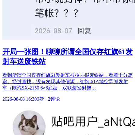
开局一张图！聊聊所谓全国仅存红旗61发
射车送废铁站
看到所谓全国仅存红旗61发射车被拉去报废铁站，看着十分离
谱。经过查找，没有发现其他信源，红旗‑61A地空导弹发射
车（陕汽SX‑2150 6×6底盘，双联装发射架…
2026-08-08 16:30
0赞
·
2评论