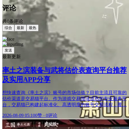
评论
共0条评论
综合
最新
最热
发送
最新更新
率土之滨装备与武将估价表查询平台推荐
及实用APP分享
想快速查询《率土之滨》账号的市场估值？目前主流且可靠的
估价渠道是交易猫平台。作为游戏交易领域成熟的专业服务平
台，交易猫已构建起标准化、高透明度的账号交易流程，覆…
2026-08-09 05:10
0赞
·
0评论