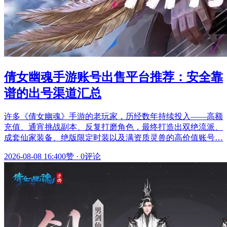
倩女幽魂手游账号出售平台推荐：安全靠
谱的出号渠道汇总
许多《倩女幽魂》手游的老玩家，历经数年持续投入——高额
充值、通宵挑战副本、反复打磨角色，最终打造出双绝流派、
成套仙家装备、绝版限定时装以及满资质灵兽的高价值账号…
2026-08-08 16:40
0赞
·
0评论