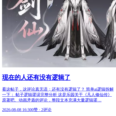
现在的人还有没有逻辑了
看这帖子，这评论真无语；还有没有逻辑了？ 简单ai逻辑拆解
一下： 帖子逻辑谬误完整分析 这是乐园关于《凡人修仙传》
原著吧、动画矛盾的评论，整段文本充满大量逻辑谬…
2026-08-08 16:30
0赞
·
2评论