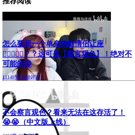
推荐阅读
怎么要我一个单身狗给情侣让座
🧑🏻‍❤️‍👩🏻？？这可是【察言观色】！绝对不
可能的😋
11148赞
·
3248评论
不会察言观色？看来无法在这存活了！
😭😭（中文版上线）