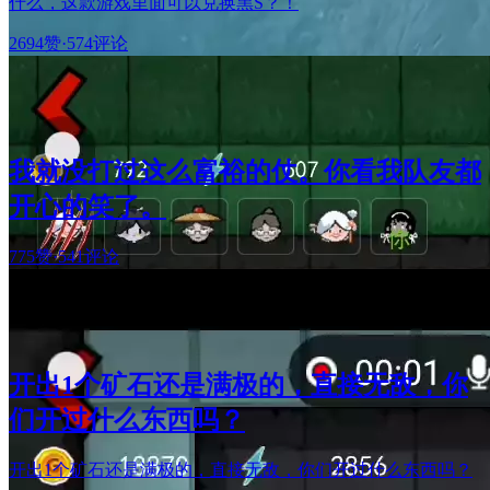
什么，这款游戏里面可以兑换黑S？！
2694赞
·
574评论
我就没打过这么富裕的仗。你看我队友都
开心的笑了。
775赞
·
541评论
开出1个矿石还是满极的，直接无敌，你
们开过什么东西吗？
开出1个矿石还是满极的，直接无敌，你们开过什么东西吗？