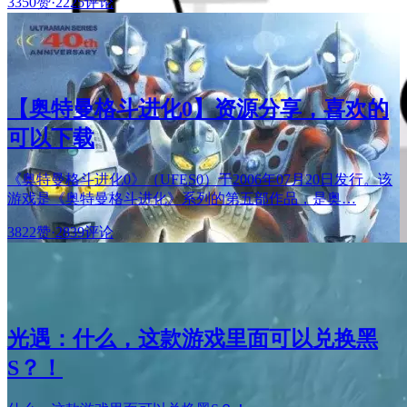
3350赞
·
2225评论
【奥特曼格斗进化0】资源分享，喜欢的
可以下载
《奥特曼格斗进化0》（UFES0）于2006年07月20日发行。该
游戏是《奥特曼格斗进化》系列的第五部作品，是奥…
3822赞
·
2839评论
光遇：什么，这款游戏里面可以兑换黑
S？！