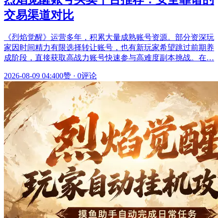
交易渠道对比
《烈焰觉醒》运营多年，积累大量成熟账号资源。部分资深玩
家因时间精力有限选择转让账号，也有新玩家希望跳过前期养
成阶段，直接获取高战力账号快速参与高难度副本挑战。在…
2026-08-09 04:40
0赞
·
0评论