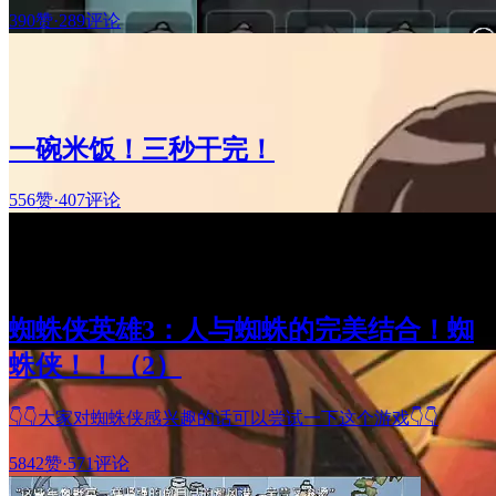
390赞
·
289评论
一碗米饭！三秒干完！
556赞
·
407评论
蜘蛛侠英雄3：人与蜘蛛的完美结合！蜘
蛛侠！！（2）
👇👇大家对蜘蛛侠感兴趣的话可以尝试一下这个游戏👇👇
5842赞
·
571评论