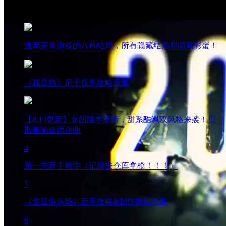
热门阅读
逃离家暴游戏的八种结局，所有隐藏结局和隐藏彩蛋！
《我是猫》房子任务攻略合集
【8.14更新】女团版本更新，甜系酷飒双风格来袭！贝
斯奏响成团序曲
4
第一关新手教学（记得去仓库拿枪！！！）
5
《甜瓜游乐场》新手攻略&制作教程合集
6