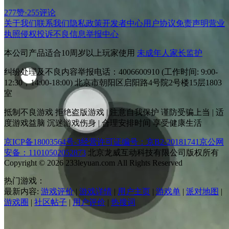
277赞
·
255评论
关于我们
联系我们
隐私政策
开发者中心
用户协议
免责声明
营业
执照
侵权投诉
不良信息举报中心
本公司产品适合10周岁以上玩家使用
未成年人家长监护
纠纷处理及不良内容举报电话：4006600910 (工作时间: 9:00-
12:30，14:00-18:00) 北京市朝阳区启阳路4号院2号楼15层1803
室
抵制不良游戏 拒绝盗版游戏 | 注意自我保护 谨防受骗上当 | 适
度游戏益脑 沉迷游戏伤身 | 合理安排时间 享受健康生活
京ICP备18003564号-3
经营许可证编号：京B2-20181741
京公网
安备：11010502052873
北京龙威互动科技有限公司版权所有
Copyright © 2026 233leyuan.com All Rights Reserved
热门游戏：
最新内容:
游戏评价
|
游戏详情
|
用户主页
|
游戏单
|
派对地图
|
游戏圈
|
社区帖子
|
用户评价
|
热搜词