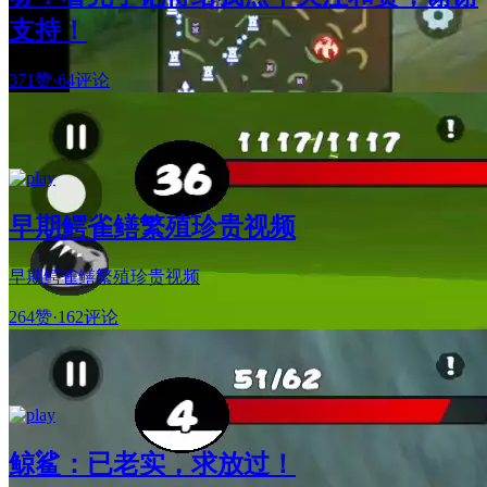
支持！
371赞
·
64评论
早期鳄雀鳝繁殖珍贵视频
早期鳄雀鳝繁殖珍贵视频
264赞
·
162评论
鲸鲨：已老实，求放过！