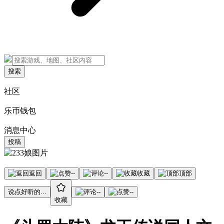
搜索
社区
乐币钱包
消息中心
投稿
返回
--
--
收藏
顶部
说点好听的...
--
--
收藏