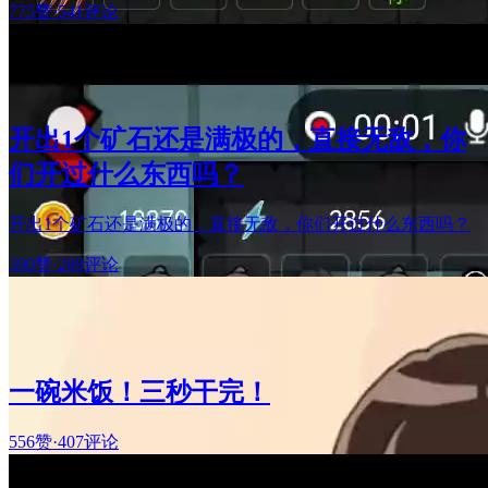
775赞
·
541评论
开出1个矿石还是满极的，直接无敌，你
们开过什么东西吗？
开出1个矿石还是满极的，直接无敌，你们开过什么东西吗？
390赞
·
289评论
一碗米饭！三秒干完！
556赞
·
407评论