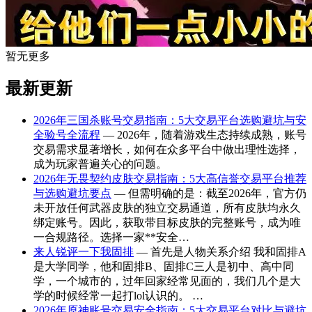
暂无更多
最新更新
2026年三国杀账号交易指南：5大交易平台选购避坑与安
全验号全流程
— 2026年，随着游戏生态持续成熟，账号
交易需求显著增长，如何在众多平台中做出理性选择，
成为玩家普遍关心的问题。
2026年无畏契约皮肤交易指南：5大高信誉交易平台推荐
与选购避坑要点
— 但需明确的是：截至2026年，官方仍
未开放任何武器皮肤的独立交易通道，所有皮肤均永久
绑定账号。因此，获取带目标皮肤的完整账号，成为唯
一合规路径。选择一家**安全…
来人锐评一下我固排
— 首先是人物关系介绍 我和固排A
是大学同学，他和固排B、固排C三人是初中、高中同
学，一个城市的，过年回家经常见面的，我们几个是大
学的时候经常一起打lol认识的。 …
2026年原神账号交易安全指南：5大交易平台对比与避坑