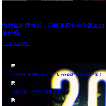
游戏里的潜水员，却是现实中永不复返的
英雄😭
1724赞
·
1447评论
热门阅读
逃离家暴游戏的八种结局，所有隐藏结局和隐藏彩蛋！
《我是猫》房子任务攻略合集