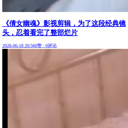
《倩女幽魂》影视剪辑，为了这段经典镜
头，忍着看完了整部烂片
2026-06-18 20:56
0赞
·
0评论