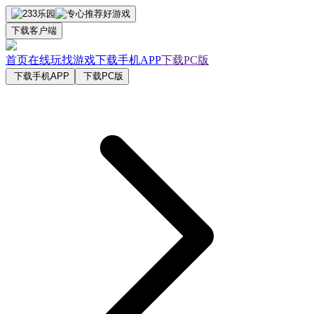
下载客户端
首页
在线玩
找游戏
下载手机APP
下载PC版
下载手机APP
下载PC版