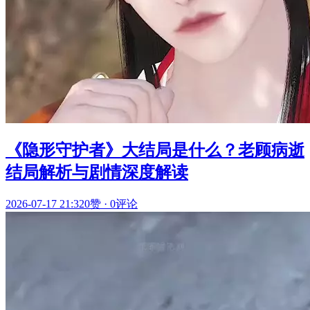
《隐形守护者》大结局是什么？老顾病逝
结局解析与剧情深度解读
2026-07-17 21:32
0赞
·
0评论