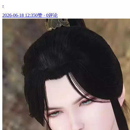
-
2026-06-18 12:35
0赞
·
0评论