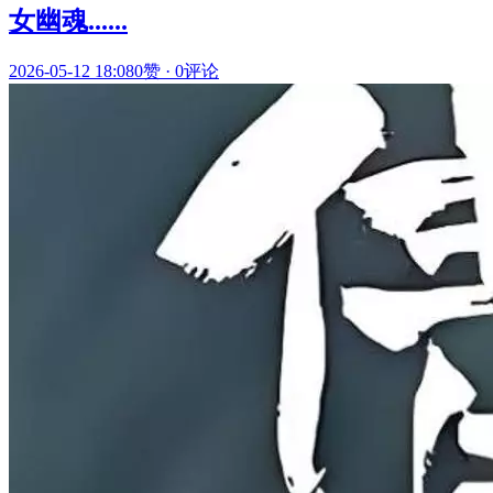
女幽魂......
2026-05-12 18:08
0赞
·
0评论