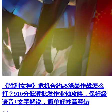
《胜利女神》危机合约#5涤墨作战怎么
打？910分低潜批发作业轴攻略，保姆级
语音+文字解说，简单好抄高容错