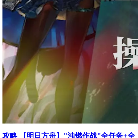
攻略 【明日方舟】"浊燃作战"全任务+全