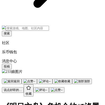
搜索
社区
乐币钱包
消息中心
投稿
返回
--
--
收藏
顶部
说点好听的...
--
--
收藏