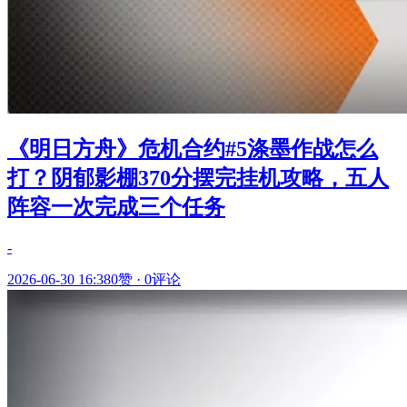
《明日方舟》危机合约#5涤墨作战怎么
打？阴郁影棚370分摆完挂机攻略，五人
阵容一次完成三个任务
-
2026-06-30 16:38
0赞
·
0评论