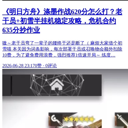
《明日方舟》涤墨作战620分怎么打？老
干员+初雪半挂机稳定攻略，危机合约
635分抄作业
嗷～老干员弯了一辈子的腰终于还是断了（ 麻烦大家借个初
雪喵 本关因为词条影响，每次部署干员或召唤物会额外扣除
10费，为了避免费用浪费，强烈推荐1倍速开局～ 练度…
2026-06-28 23:17
0赞
·
0评论