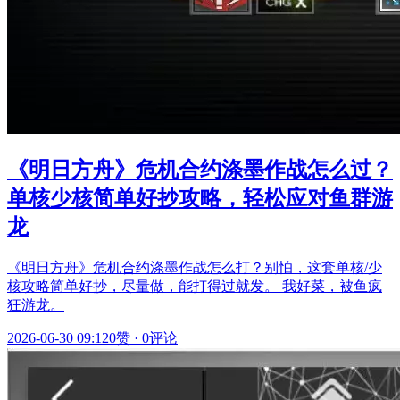
《明日方舟》危机合约涤墨作战怎么过？
单核少核简单好抄攻略，轻松应对鱼群游
龙
《明日方舟》危机合约涤墨作战怎么打？别怕，这套单核/少
核攻略简单好抄，尽量做，能打得过就发。 我好菜，被鱼疯
狂游龙。
2026-06-30 09:12
0赞
·
0评论