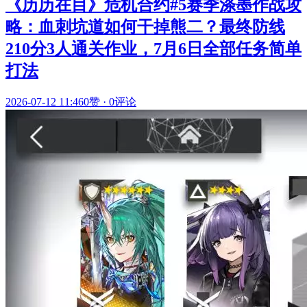
《历历在目》危机合约#5赛季涤墨作战攻
略：血刺坑道如何干掉熊二？最终防线
210分3人通关作业，7月6日全部任务简单
打法
2026-07-12 11:46
0赞
·
0评论