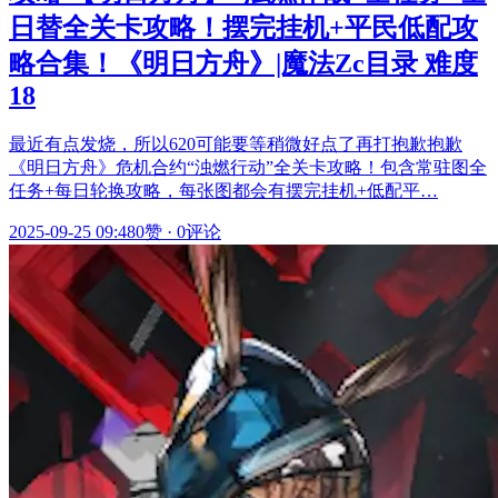
日替全关卡攻略！摆完挂机+平民低配攻
略合集！《明日方舟》|魔法Zc目录 难度
18
最近有点发烧，所以620可能要等稍微好点了再打抱歉抱歉
《明日方舟》危机合约“浊燃行动”全关卡攻略！包含常驻图全
任务+每日轮换攻略，每张图都会有摆完挂机+低配平…
2025-09-25 09:48
0赞
·
0评论