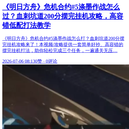
《明日方舟》危机合约#5涤墨作战怎么
过？血刺坑道200分摆完挂机攻略，高容
错低配打法教学
《明日方舟》危机合约#5涤墨作战怎么打？血刺坑道200分摆
完挂机攻略来了！本视频/攻略提供一套简单好抄、高容错的
摆完挂机打法，助你轻松完成三个任务，一遍通关无压…
2026-07-06 08:13
0赞
·
0评论