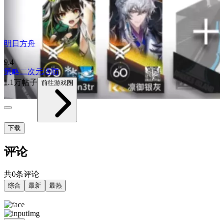
明日方舟
9.4
策略
二次元
塔防
1.1万帖子
前往游戏圈
下载
评论
共0条评论
综合
最新
最热