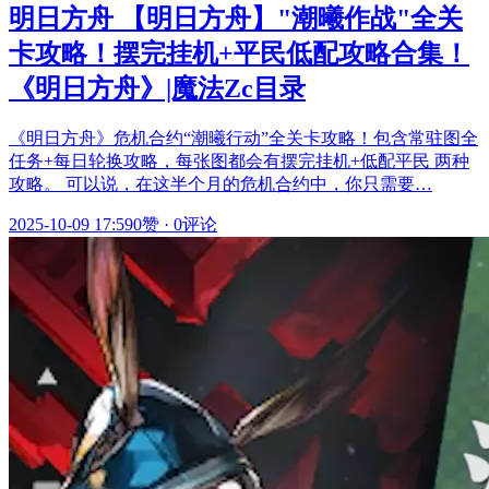
明日方舟 【明日方舟】"潮曦作战"全关
卡攻略！摆完挂机+平民低配攻略合集！
《明日方舟》|魔法Zc目录
《明日方舟》危机合约“潮曦行动”全关卡攻略！包含常驻图全
任务+每日轮换攻略，每张图都会有摆完挂机+低配平民 两种
攻略。 可以说，在这半个月的危机合约中，你只需要…
2025-10-09 17:59
0赞
·
0评论