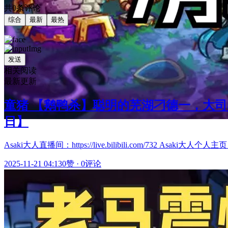
共0条评论
综合
最新
最热
发送
相关阅读
最新更新
童猪 【鹅鸭杀】聪明的芜湖刁德一，大司马
日】
Asaki大人直播间：https://live.bilibili.com/732 Asaki大人个人主页：htt
2025-11-21 04:13
0赞
·
0评论