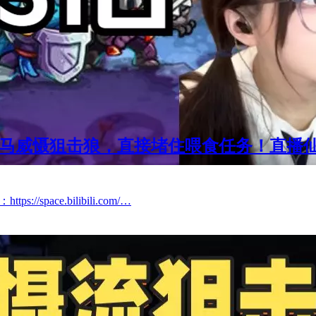
威慑狙击狼，直接堵住喂食任务！直播仙人轻
ps://space.bilibili.com/…