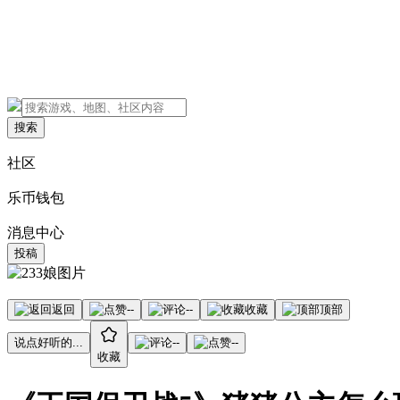
搜索
社区
乐币钱包
消息中心
投稿
返回
--
--
收藏
顶部
说点好听的...
--
--
收藏