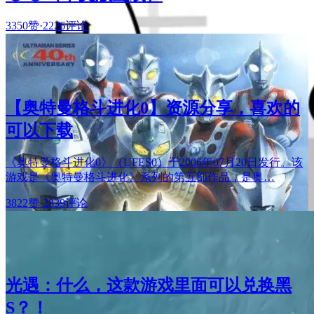
3350赞
·
2226评论
【奥特曼格斗进化0】资源分享，喜欢的
可以下载
《奥特曼格斗进化0》（UFES0）于2006年07月20日发行。该
游戏是《奥特曼格斗进化》系列的第五部作品，是奥…
3822赞
·
2839评论
光遇：什么，这款游戏里面可以兑换黑
S？！