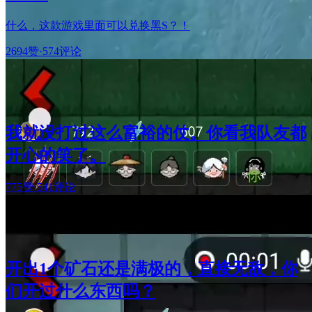
什么，这款游戏里面可以兑换黑S？！
2694赞
·
574评论
我就没打过这么富裕的仗。你看我队友都
开心的笑了。
775赞
·
541评论
开出1个矿石还是满极的，直接无敌，你
们开过什么东西吗？