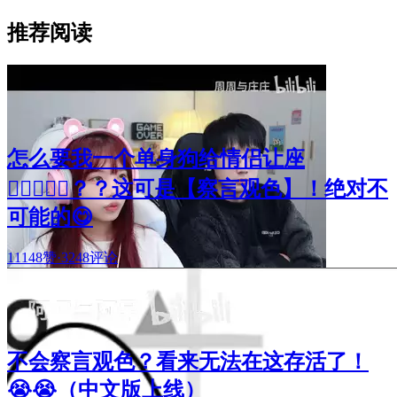
推荐阅读
怎么要我一个单身狗给情侣让座
🧑🏻‍❤️‍👩🏻？？这可是【察言观色】！绝对不
可能的😋
11148赞
·
3248评论
不会察言观色？看来无法在这存活了！
😭😭（中文版上线）