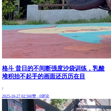
格斗 昔日的不间断强度沙袋训练，乳酸
堆积抬不起手的画面还历历在目
-
2025-10-27 02:56
0赞
·
0评论