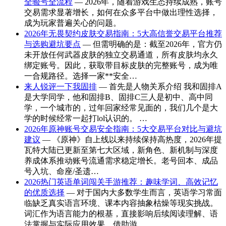
全验号全流程
— 2026年，随着游戏生态持续成熟，账号
交易需求显著增长，如何在众多平台中做出理性选择，
成为玩家普遍关心的问题。
2026年无畏契约皮肤交易指南：5大高信誉交易平台推荐
与选购避坑要点
— 但需明确的是：截至2026年，官方仍
未开放任何武器皮肤的独立交易通道，所有皮肤均永久
绑定账号。因此，获取带目标皮肤的完整账号，成为唯
一合规路径。选择一家**安全…
来人锐评一下我固排
— 首先是人物关系介绍 我和固排A
是大学同学，他和固排B、固排C三人是初中、高中同
学，一个城市的，过年回家经常见面的，我们几个是大
学的时候经常一起打lol认识的。 …
2026年原神账号交易安全指南：5大交易平台对比与避坑
建议
— 《原神》自上线以来持续保持高热度，2026年提
瓦特大陆已更新至第七大区域，新角色、新机制与深度
养成体系推动账号流通需求稳定增长。老号回本、成品
号入坑、命座/圣遗…
2026热门英语单词闯关手游推荐：趣味学词、高效记忆
的优质选择
— 对于国内大多数学生而言，英语学习常面
临缺乏真实语言环境、课本内容抽象枯燥等现实挑战。
词汇作为语言能力的根基，直接影响后续阅读理解、语
法掌握与实际应用效果。借助游…