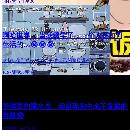
5842赞
·
571评论
啊哈世界 ：当我辍学了，一个人是如何
生活的…😭😭😭
这些年像野草一样坚强的做自己的避风港⛵
1197赞
·
955评论
游戏里的潜水员，却是现实中永不复返的
英雄😭
1724赞
·
1447评论