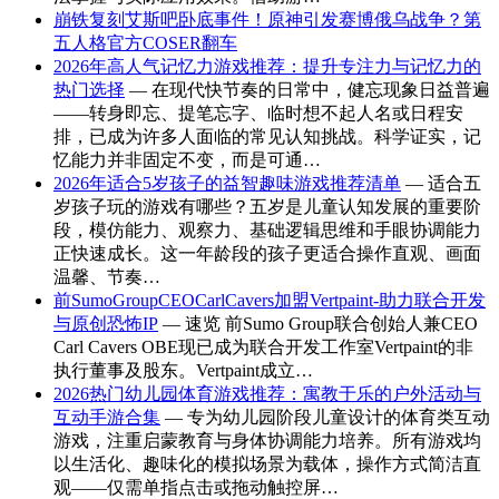
崩铁复刻艾斯吧卧底事件！原神引发赛博俄乌战争？第
五人格官方COSER翻车
2026年高人气记忆力游戏推荐：提升专注力与记忆力的
热门选择
— 在现代快节奏的日常中，健忘现象日益普遍
——转身即忘、提笔忘字、临时想不起人名或日程安
排，已成为许多人面临的常见认知挑战。科学证实，记
忆能力并非固定不变，而是可通…
2026年适合5岁孩子的益智趣味游戏推荐清单
— 适合五
岁孩子玩的游戏有哪些？五岁是儿童认知发展的重要阶
段，模仿能力、观察力、基础逻辑思维和手眼协调能力
正快速成长。这一年龄段的孩子更适合操作直观、画面
温馨、节奏…
前SumoGroupCEOCarlCavers加盟Vertpaint-助力联合开发
与原创恐怖IP
— 速览 前Sumo Group联合创始人兼CEO
Carl Cavers OBE现已成为联合开发工作室Vertpaint的非
执行董事及股东。Vertpaint成立…
2026热门幼儿园体育游戏推荐：寓教于乐的户外活动与
互动手游合集
— 专为幼儿园阶段儿童设计的体育类互动
游戏，注重启蒙教育与身体协调能力培养。所有游戏均
以生活化、趣味化的模拟场景为载体，操作方式简洁直
观——仅需单指点击或拖动触控屏…