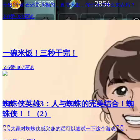
开出1个矿石还是满极的，直接无敌，你们开过什么东西吗？
390赞
·
289评论
一碗米饭！三秒干完！
556赞
·
407评论
蜘蛛侠英雄3：人与蜘蛛的完美结合！蜘
蛛侠！！（2）
👇👇大家对蜘蛛侠感兴趣的话可以尝试一下这个游戏👇👇