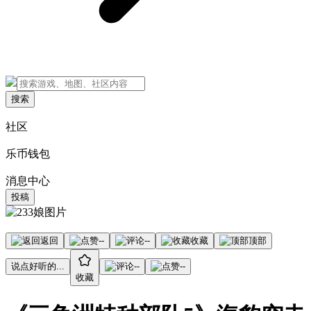
搜索
社区
乐币钱包
消息中心
投稿
返回
--
--
收藏
顶部
说点好听的...
--
--
收藏