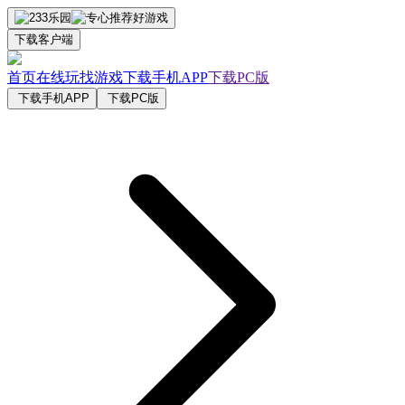
下载客户端
首页
在线玩
找游戏
下载手机APP
下载PC版
下载手机APP
下载PC版