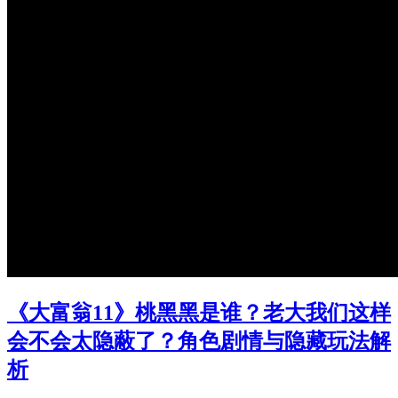
《大富翁11》桃黑黑是谁？老大我们这样
会不会太隐蔽了？角色剧情与隐藏玩法解
析