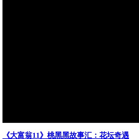
《大富翁11》桃黑黑故事汇：花坛奇遇