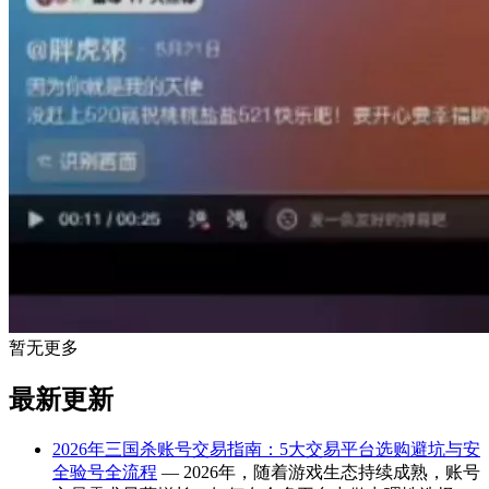
暂无更多
最新更新
2026年三国杀账号交易指南：5大交易平台选购避坑与安
全验号全流程
— 2026年，随着游戏生态持续成熟，账号