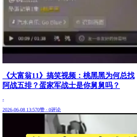
《大富翁11》搞笑视频：桃黑黑为何总找
阿战五排？蛋家军战士是你舅舅吗？
-
2026-06-08 13:57
0赞
·
0评论