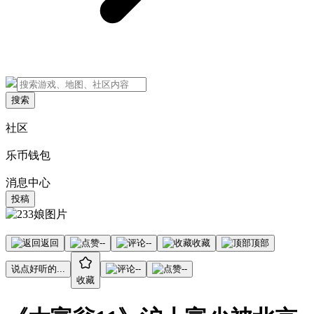
搜索
社区
乐币钱包
消息中心
投稿
返回
--
--
收藏
顶部
说点好听的...
--
--
收藏