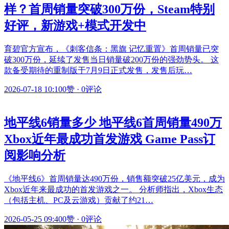
样？首周销量突破300万份，Steam特别
好评，新游戏+模式开发中
育碧官方宣布，《刺客信条：黑旗 记忆重置》首周销量已突
破300万份，延续了发售当日销量破200万份的强劲势头。 这
款备受期待的重制版于7月9日正式发售，发售后玩…
2026-07-18 10:10
0赞
·
0评论
地平线6销量多少 地平线6首周销量490万
Xbox近年最成功首发游戏 Game Pass订
阅影响分析
《地平线6》首周销量达490万份，销售额突破25亿美元，成为
Xbox近年来最成功的首发游戏之一。 分析师指出，Xbox生态
（包括主机、PC及云游戏）贡献了约21…
2026-05-25 09:40
0赞
·
0评论