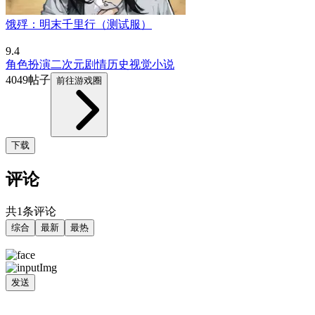
饿殍：明末千里行（测试服）
9.4
角色扮演
二次元
剧情
历史
视觉小说
4049帖子
前往游戏圈
下载
评论
共1条评论
综合
最新
最热
发送