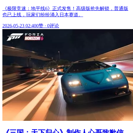
《极限竞速：地平线6》正式发售！高级版抢先解锁，普通版
也已上线，玩家们纷纷涌入日本赛道。
2026-05-23 02:40
0赞
·
0评论
《三国：天下归心》制作人心哥致歉信，