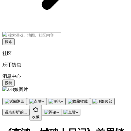
搜索
社区
乐币钱包
消息中心
投稿
返回
--
--
收藏
顶部
说点好听的...
--
--
收藏