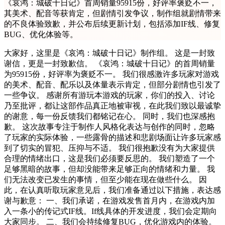
《哀鸿：城破十日记》首周销量95915份，好评率褒贬不一，
其美术、配音等获肯定，但剧情引发争议，制作组就剧情带来
的不良体验致歉，并公布后续更新计划，包括添加IF线、修复
BUG、优化体验等。
大家好，这里是《哀鸿：城破十日记》制作组。 这是一封致
谢信，更是一封致歉信。 《哀鸿：城破十日记》的首周销量
为95915份，好评率为褒贬不一。 我们很感激许多玩家对游戏
的美术、配音、配乐以及体量表示肯定，但部分剧情也引发了
一些争议。 感谢所有游玩本游戏的玩家，你们的投入、讨论
乃至批评，都让这部作品真正地被审视，在此我们致以最诚挚
的谢意，每一份反馈我们都铭记在心。 同时，我们也深感抱
歉。 这次故事专注于制作人风格化表达与创作的同时，忽略
了玩家的实际体验，一些露骨的描述和悲剧场面让许多玩家感
到了切实的冒犯、压抑与不适。 我们很抱歉没有为大家提供
合理的情绪出口，这是我们必须要反思的。 我们塑造了一个
足够黑暗的故事，但却没能带来足够正向的情绪和力量。 我
们无法改变已发生的事情，但至少能在现在做些什么。 因
此，在认真听取玩家意见后，我们准备通过以下措施，表达感
谢与歉意： 一、我们承诺，在游戏发售首月内，在游戏内加
入一条小的传记式IF线。If线具体的开发进度，我们会定期向
大家同步。 二、我们会持续修复BUG，优化游戏内的体验。