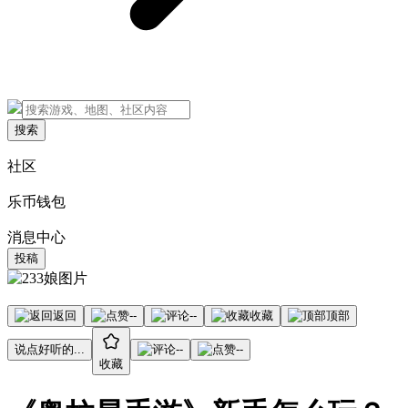
搜索
社区
乐币钱包
消息中心
投稿
返回
--
--
收藏
顶部
说点好听的...
--
--
收藏