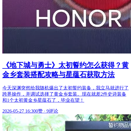
《地下城与勇士》太初誓约怎么获得？黄
金乡套装搭配攻略与星蕴石获取方法
今天深渊突然给我随机爆出了太初誓约装备，我立马就进行了
跨界操作，并调试选择了黄金乡套装。现在就差2件史诗装备
和1个太初黄金乡星蕴石了，毕业在望！
2026-05-27 16:30
0赞
·
9评论