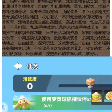
证、限时小额礼包，解锁限定时装、炫彩宠物养成资源，竞拍
专属创造之地地皮，自由打造专属地图。重氪顶配党：拉满全
部礼包和外观，集齐全炫彩宠物、顶配装备，拿下优质地皮打
造专属超级创世地图。核心避坑：不用氪金硬冲顶级宠物！日
常繁育、活动奖励完全能出高颜值、高战力宠物，氪金只是提
速，不是刚需。九.新手整体游玩思路总结新手整体节奏：前
期推主线解锁全部功能，日常做活动囤资源，家园种地养宠稳
步发育；中期抓满优质宠物、慢慢养成装备；后期竞拍创造之
地地皮，自由建造、探索玩法。这款游戏主打自由，没有强制
任务和内卷玩法，不管你是喜欢安静建房养老、收集萌宠，还
是组队探险、轻度养成，按照自己的节奏玩就足够好玩！