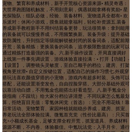
宠物、繁育和养成材料，新手开荒核心资源来源• 精灵奇遇：
大世界跑图随机触发，不用刻意刷，偶遇就能拿稀有奖励• 星
光探险队：组队必做，经验、装备材料、宠物道具全都有• 欢
乐派对：休闲小游戏，摸鱼就能拿福利，轻松补资源五.装备
养成新手教程新手不用纠结装备更替，玩法很简单：拿到能用
的装备就可以慢慢养成，不用频繁换新。装备升级：提升基础
攻防属性，升到指定等级能解锁被封闭的装备词条，适配前期
开荒；装备精炼：更换装备的词条，追求极限数值的玩家可以
通过精炼打造最强的装备。六.新手操作设置，开局直接调好
上线第一件事先调设置，游戏体验直接拉满：• 打开【功能】-
【设置】，调整镜头灵敏度，至自己顺手的档位，建房、打架
视角更丝滑• 自定义按键位置，适配自己的操作习惯七.外观穿
搭玩法喜欢颜值穿搭的小宠物，游戏内有超多时装、头饰可以
搭配，还能设置渐变发色，自由捏脸穿搭。大部分基础外观可
以靠活动白嫖，不用氪金也能搭出好看造型。八.新手氪金分
级指南（不踩坑）给大家分档位讲清楚，不同玩家怎么氪最划
算，拒绝盲目充值：零氪休闲党（首选）：完全不用花钱！靠
日常活动、宠物繁育、家园种植就能稳步养成，建房、抓宠、
养老玩法全部体验拉满。微氪首充党（性价比最高）：只买首
充+小额成长基金，足够支撑全程开荒，抓宠道具、养成材料
源源不断，不内卷、体验极佳。中氪玩法党：入手月卡、通行