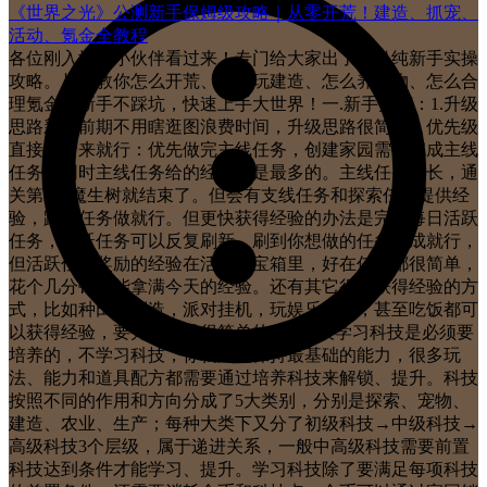
《世界之光》公测新手保姆级攻略｜从零开荒！建造、抓宠、
活动、氪金全教程
各位刚入坑的小伙伴看过来！专门给大家出了一份纯新手实操
攻略。从零教你怎么开荒、怎么玩建造、怎么养宠物、怎么合
理氪金，新手不踩坑，快速上手大世界！一.新手开荒：1.升级
思路新手前期不用瞎逛图浪费时间，升级思路很简单，优先级
直接照着来就行：优先做完主线任务，创建家园需要完成主线
任务，同时主线任务给的经验也是最多的。主线任务不长，通
关第1颗魔生树就结束了。但会有支线任务和探索任务提供经
验，跟着任务做就行。但更快获得经验的办法是完成每日活跃
任务，活跃任务可以反复刷新，刷到你想做的任务完成就行，
但活跃任务奖励的经验在活跃度宝箱里，好在任务都很简单，
花个几分钟就能拿满今天的经验。还有其它很多获得经验的方
式，比如种田，制造，派对挂机，玩娱乐家具，甚至吃饭都可
以获得经验，要升级还是很简单的。2.科技学习科技是必须要
培养的，不学习科技，你就只能保持最基础的能力，很多玩
法、能力和道具配方都需要通过培养科技来解锁、提升。科技
按照不同的作用和方向分成了5大类别，分别是探索、宠物、
建造、农业、生产；每种大类下又分了初级科技→中级科技→
高级科技3个层级，属于递进关系，一般中高级科技需要前置
科技达到条件才能学习、提升。学习科技除了要满足每项科技