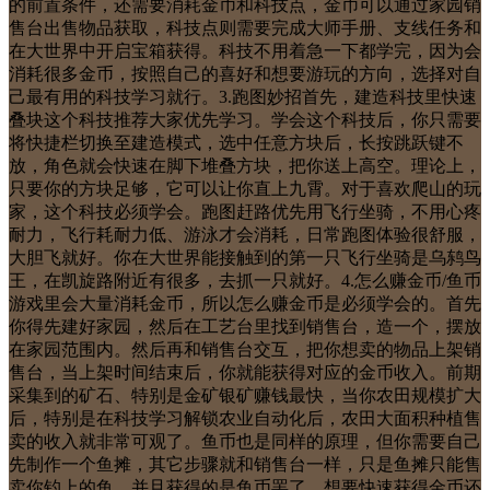
的前置条件，还需要消耗金币和科技点，金币可以通过家园销
售台出售物品获取，科技点则需要完成大师手册、支线任务和
在大世界中开启宝箱获得。科技不用着急一下都学完，因为会
消耗很多金币，按照自己的喜好和想要游玩的方向，选择对自
己最有用的科技学习就行。3.跑图妙招首先，建造科技里快速
叠块这个科技推荐大家优先学习。学会这个科技后，你只需要
将快捷栏切换至建造模式，选中任意方块后，长按跳跃键不
放，角色就会快速在脚下堆叠方块，把你送上高空。理论上，
只要你的方块足够，它可以让你直上九霄。对于喜欢爬山的玩
家，这个科技必须学会。跑图赶路优先用飞行坐骑，不用心疼
耐力，飞行耗耐力低、游泳才会消耗，日常跑图体验很舒服，
大胆飞就好。你在大世界能接触到的第一只飞行坐骑是乌鸫鸟
王，在凯旋路附近有很多，去抓一只就好。4.怎么赚金币/鱼币
游戏里会大量消耗金币，所以怎么赚金币是必须学会的。首先
你得先建好家园，然后在工艺台里找到销售台，造一个，摆放
在家园范围内。然后再和销售台交互，把你想卖的物品上架销
售台，当上架时间结束后，你就能获得对应的金币收入。前期
采集到的矿石、特别是金矿银矿赚钱最快，当你农田规模扩大
后，特别是在科技学习解锁农业自动化后，农田大面积种植售
卖的收入就非常可观了。鱼币也是同样的原理，但你需要自己
先制作一个鱼摊，其它步骤就和销售台一样，只是鱼摊只能售
卖你钓上的鱼，并且获得的是鱼币罢了。想要快速获得金币还