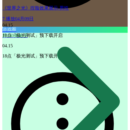
《世界之光》捏脸效果展示-男性
7 播放
04月09日
04.15
游戏圈
18点「极光测试」预下载开启
共140条帖子
04.15
18点「极光测试」预下载开启