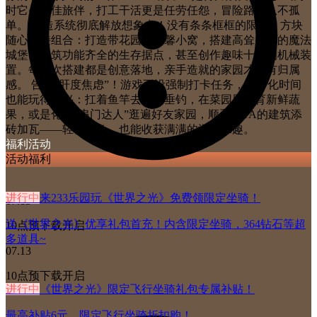
时它是最佳旅伴，打工干活更是任劳任怨，冒险路上从不孤
单。 建造系统彻底解放想象力！没有条条框框的限制，方块
随心拼接组合：打造带花园的温馨小窝，搭建高耸入云的魔法
城堡，构筑功能齐全的生存据点，甚至创作趣味十足的机械装
置。每一次搭建都是创意落地，亲手造就的家园才更有归属
感。 告别“肝度焦虑”！游戏不设强制打卡任务，碎片化时间
也能玩得尽兴：扛着鱼竿去湖边垂钓，在菜园里培育新鲜蔬
果，或是化身“串门达人”逛遍好友家园，顺手帮TA的建筑添
砖加瓦——轻松摸鱼，也能收获满满的游戏乐趣。
福利活动
活动福利
进行中
来233乐园玩《世界之光》免费领限定坐骑！
07.13
送《世界之光》优享礼包首充！内含限定坐骑，364钻石等超
10点预下载开启
多道具~
07.13
10点预下载开启
进行中
《世界之光》限定飞行坐骑礼包专属补贴！
最高补贴6元，限定飞行坐骑折扣购！