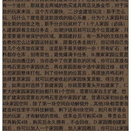
有一个途径，那就是去商城的热买道具商店兑换金币，对于应
急的玩家来说，这个方式最快。二.沙盒建造玩法：新手怎么
玩、玩什么？建造是这款游戏的核心乐趣，分为个人家园和公
测全新的创造之地，新手分步玩就对了！1.个人家园（必搞）
A.建家跟着主线任务走，出潮汐镇后就可以选个位置建家，只
是需要避开被保护的区域。家园建好后，有一系列的主线任务
会教你怎么让家园运转起来，跟着任务走就行。但记得自己先
造几个仓库放在家里，这是新手最关键的一步！所有矿石、材
料都存仓库，别堆背包，避免爆满卡任务。B.搬家家园位置是
可以自由搬迁的，当你选中了你更喜欢的区域，你可以直接在
共鸣石里选中家园状态，再在家园面板中选中家园迁移，就可
以把家园整体打包。到了你钟意的位置后，再摆放共鸣石时，
选择复原家园，就可以把被收起的家园恢复原貌。得注意的
是，如果这时选择了新建家园，你就需要重头开始建家了。C.
更大的家园家园初始都只有1个空间，需要玩家自主扩建。想
要扩建家园需要在共鸣石里选中家园扩建。普通玩家初始会有
4块家园空间，除了第一块空间自动解锁外，其他3块都需要在
建造科技里学习科技解锁。剩下还有8块空间，则只有开通会
员的玩家，才有解锁的资格。优享会员可购买4块，尊贵会员
可再购买4块，购买后永久拥有，不会回收。D.家园圈创建家
园后，你可以加入一个家园圈，加入家园圈后，你可以让家园