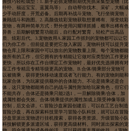
握技巧轻松成型：1. 新手必抓宠物前期优先抓采集型宠物（比
卟卟、福运宝宝、蓝翼鸟等），自动帮你伐木、采矿，大幅减
少手动肝度，开荒必备。后期再补战斗宠物、飞行坐骑宠物，
兼顾战斗和跑图。2. 高颜值炫彩宠物获取想要稀有、渐变炫彩
宠物，有两种简单方式：野外使用闪耀球抓捕，概率出稀有色
异兽；后期解锁繁育功能后，自行配对繁育，轻松产出高品
质、炫彩后代。3.宠物效用A.家园工作抓到的宠物都可以让它
们为你工作，但前提是要把它放入家园，宠物科技可以提升宠
物仓库上限和家园中可以放出的宠物数量上限。每个宠物都能
做所有的工作，但它拥有的专精能让它做对应类型的工作更好
更快，所以你在工作台绑定工作宠物时，最好优先选择拥有对
应工作专精且专精等级更高的宠物。B.合体/骑乘部分宠物可
以被骑乘，获得更快移动速度或者飞行能力。有的宠物则能和
玩家合体，为玩家提供额外的合体能力。不论是骑乘还是合
体，这只宠物都能将自己的战斗属性附加给玩家角色，但它们
不能共存，合体还是骑乘只能2选1，一旦解除骑乘/合体，加
成属性都会失效。合体/骑乘提供的属性加成上限受神像等级
控制，后文会讲。C.冒险沙盘家园创建后，可以在工艺台制造
冒险沙盘，再在探索科技里学习冒险小队科技，就可以在冒险
沙盘里派出宠物进行挂机搜索，获得各类资源。升级冒险小队
科技解锁更多派遣区域，获得更高级材料。同时派出探索的宠
物，符合派遣加成条件的话，可以获得更丰厚的收益。4.宠物