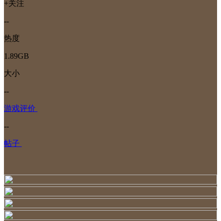
+关注
--
热度
1.89GB
大小
--
游戏评价
--
帖子