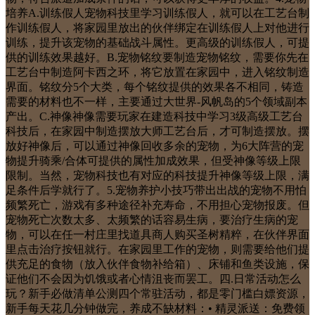
培养A.训练假人宠物科技里学习训练假人，就可以在工艺台制
作训练假人，将家园里放出的伙伴绑定在训练假人上对他进行
训练，提升该宠物的基础战斗属性。更高级的训练假人，可提
供的训练效果越好。B.宠物铭纹要制造宠物铭纹，需要你先在
工艺台中制造阿卡西之环，将它放置在家园中，进入铭纹制造
界面。铭纹分5个大类，每个铭纹提供的效果各不相同，铸造
需要的材料也不一样，主要通过大世界-风帆岛的5个领域副本
产出。C.神像神像需要玩家在建造科技中学习3级高级工艺台
科技后，在家园中制造摆放大师工艺台后，才可制造摆放。摆
放好神像后，可以通过神像回收多余的宠物，为6大阵营的宠
物提升骑乘/合体可提供的属性加成效果，但受神像等级上限
限制。当然，宠物科技也有对应的科技提升神像等级上限，满
足条件后学就行了。5.宠物养护小技巧带出出战的宠物不用怕
频繁死亡，游戏有多种途径补充寿命，不用担心宠物报废。但
宠物死亡次数太多、太频繁的话容易生病，要治疗生病的宠
物，可以在任一村庄里找道具商人购买圣树精粹，在伙伴界面
里点击治疗按钮就行。在家园里工作的宠物，则需要给他们提
供充足的食物（放入伙伴食物补给箱）、床铺和鱼类设施，保
证他们不会因为饥饿或者心情沮丧而罢工。四.日常活动怎么
玩？新手必做清单公测四个常驻活动，都是零门槛白嫖资源，
新手每天花几分钟做完，养成不缺材料：• 精灵派送：免费领