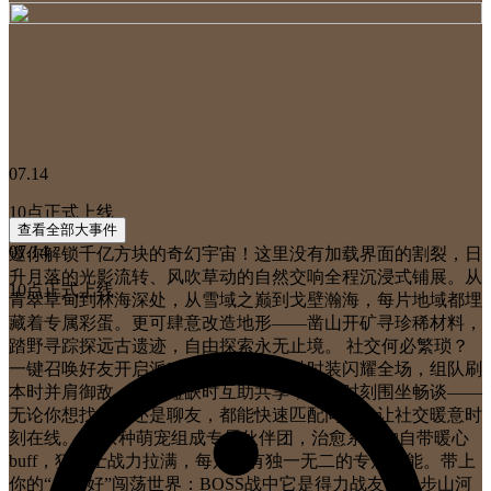
07.14
10点正式上线
查看全部大事件
07.14
邀你解锁千亿方块的奇幻宇宙！这里没有加载界面的割裂，日
升月落的光影流转、风吹草动的自然交响全程沉浸式铺展。从
10点正式上线
青翠草甸到林海深处，从雪域之巅到戈壁瀚海，每片地域都埋
藏着专属彩蛋。更可肆意改造地形——凿山开矿寻珍稀材料，
踏野寻踪探远古遗迹，自由探索永无止境。 社交何必繁琐？
一键召唤好友开启派对模式！换上潮酷时装闪耀全场，组队刷
本时并肩御敌，资源短缺时互助共享，闲暇时刻围坐畅谈——
无论你想找战友还是聊友，都能快速匹配同好，让社交暖意时
刻在线。 百余种萌宠组成专属伙伴团，治愈系萌物自带暖心
buff，狂战士战力拉满，每只都有独一无二的专属技能。带上
你的“心头好”闯荡世界：BOSS战中它是得力战友，漫步山河