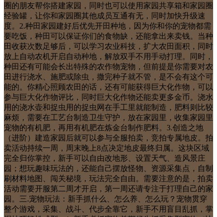
圈的朋友帮你搭建家园，同时也可以使用家园共享箱和家园圈
经验罐，让你和家园圈其他成员互通有无，同时加快升级速
度。2.种田家园建好后优先开田种地，因为你和你的宠物都需
要吃饭，种田可以保证你们的食物缺，还能拿出来卖钱。当种
田收获次数足够后，可以学习农业科技，扩大农田面积，同时
放上自动农机开启自动种地，解放双手不用手动打理。同时，
种田还有可能会长出特殊的农作物宠物，但前提是你需要对农
田进行浇水、施肥或除虫，撒完种子就不管，是不会有这个可
能的。你精心照顾农田的话，还有可能获得巨大化作物，可以
参与巨大化作物评比，同时巨大化作物还能卖更多金币。浇水
用的浇水壶和捉虫用的捉虫网在手工里就能制造，肥料则比较
麻烦，需要在工艺台制造卫生守护，放在家园里，收集家园里
宠物的有机肥，再用有机肥在炼金台制作肥料。3.创造之地
（进阶）建造家园后就可以参与全服拍卖，竞拍专属地皮。拍
卖活动持续一周，周末晚上8点决定地皮最终归属。这块区域
完全归你掌控，新手可以自由改地形、设置天气、造风景庄
园；想玩趣味玩法的，还能自己摆放怪物、资源采集点，自制
刷材料地图、闯关秘境，玩法完全自由。需要注意的是，拍卖
活动需要开服第二周才开启，第一周还请专注于打理自己的家
园。三.宠物玩法：新手抓什么、怎么养、怎么玩？宠物贯穿
整个游戏，采集、战斗、代步全靠它，新手不用盲目乱抓，掌