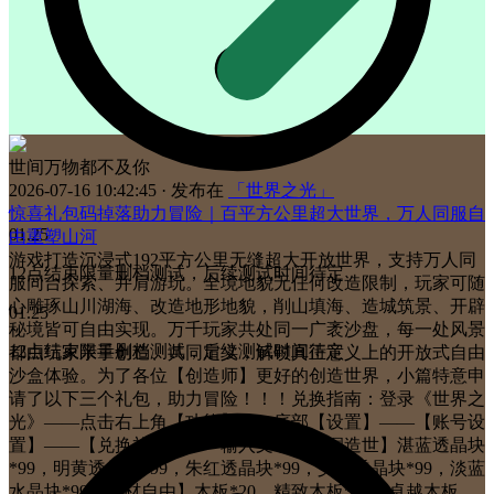
世间万物都不及你
2026-07-16 10:42:45
· 发布在
「世界之光」
惊喜礼包码掉落助力冒险｜百平方公里超大世界，万人同服自
01.25
由重塑山河
游戏打造沉浸式192平方公里无缝超大开放世界，支持万人同
12点结束限量删档测试，后续测试时间待定
服同台探索、并肩游玩。全境地貌无任何改造限制，玩家可随
心雕琢山川湖海、改造地形地貌，削山填海、造城筑景、开辟
01.25
秘境皆可自由实现。万千玩家共处同一广袤沙盘，每一处风景
12点结束限量删档测试，后续测试时间待定
都由玩家亲手创造、共同定义，解锁真正意义上的开放式自由
沙盒体验。为了各位【创造师】更好的创造世界，小篇特意申
请了以下三个礼包，助力冒险！！！兑换指南：登录《世界之
光》——点击右上角【功能】——底部【设置】——【账号设
置】——【兑换礼包】——输入文字【脑洞造世】湛蓝透晶块
*99，明黄透晶块*99，朱红透晶块*99，艾绿透晶块*99，淡蓝
水晶块*99【建材自由】木板*20，精致木板*20，卓越木板