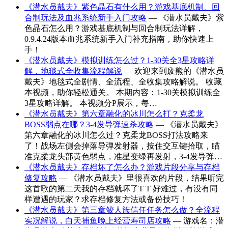
《潜水员戴夫》紫色晶石有什么用？游戏基底机制、回
合制玩法及血兆系统新手入门攻略
— 《潜水员戴夫》紫
色晶石怎么用？游戏基底机制与回合制玩法详解，
0.9.4.24版本血兆系统新手入门补充指南，助你快速上
手！
《潜水员戴夫》模拟训练怎么过？1-30关全3星攻略详
解，地毯式全收集流程解说
— 欢迎来到废熊的《潜水员
戴夫》地毯式全剧情、全流程、全收集攻略解说。 收藏
本视频，助你轻松通关。 本期内容：1-30关模拟训练全
3星攻略详解。 本视频分P展示，每…
《潜水员戴夫》第六章融化的冰川怎么打？克柔龙
BOSS弱点在哪？3-4发导弹速杀攻略
— 《潜水员戴夫》
第六章融化的冰川怎么过？克柔龙BOSS打法攻略来
了！战场左侧会掉落导弹发射器，按住交互键拾取，瞄
准克柔龙头部黄色弱点，准星变绿再发射，3-4发导弹…
《潜水员戴夫》存档坏了怎么办？游戏片段分享与存档
修复攻略
— 《潜水员戴夫》里很喜欢的片段，结果听完
这首歌的第二天我的存档就坏了T T 好难过，有没有同
样遭遇的玩家？求存档修复方法或备份技巧！
《潜水员戴夫》第三章鲛人族信任任务怎么做？全流程
实况解说，白天捕鱼晚上经营寿司店攻略
— 游戏名：潜