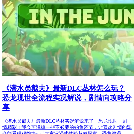
《潜水员戴夫》最新DLC丛林怎么玩？
恐龙现世全流程实况解说，剧情向攻略分
享
《潜水员戴夫》最新DLC丛林实况解说来了！恐龙现世，剧
情精彩！我会剪辑掉一些不必要的钓鱼环节，让喜欢剧情的观
众能看得很愉快~ 带大家沉浸式体验丛林探索、恐龙遭遇…