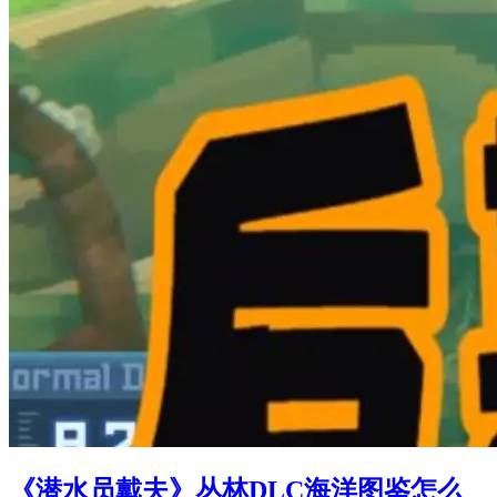
《潜水员戴夫》丛林DLC海洋图鉴怎么