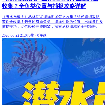
收集？全鱼类位置与捕捉攻略详解
《潜水员戴夫》丛林DLC海洋图鉴怎么收集？这份详细攻略
带你全收集！包含所有新鱼类、海洋生物的位置、出现条件及
捕捉技巧，助你轻松完成图鉴，探索丛林海域的全部秘密。
2026-06-22 21:07
0赞
·
0评论