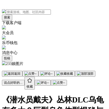
搜索
下载客户端
大会员
乐币钱包
消息中心
投稿
返回
--
--
收藏
顶部
说点好听的...
--
--
收藏
《潜水员戴夫》丛林DLC乌龟