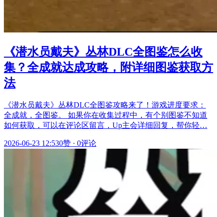
《潜水员戴夫》丛林DLC全图鉴怎么收
集？全成就达成攻略，附详细图鉴获取方
法
《潜水员戴夫》丛林DLC全图鉴攻略来了！游戏进度要求：
全成就，全图鉴。 如果你在收集过程中，有个别图鉴不知道
如何获取，可以在评论区留言，Up主会详细回复，帮你轻…
2026-06-23 12:53
0赞
·
0评论