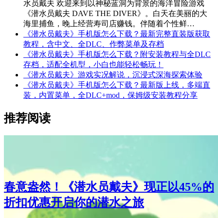
水员戴夫 欢迎来到以神秘蓝洞为背景的海洋冒险游戏
《潜水员戴夫 DAVE THE DIVER》。白天在美丽的大
海里捕鱼，晚上经营寿司店赚钱。伴随着个性鲜…
《潜水员戴夫》手机版怎么下载？最新完整直装版获取
教程，含中文、全DLC、作弊菜单及存档
《潜水员戴夫》手机版怎么下载？附安装教程与全DLC
存档，适配全机型，小白也能轻松畅玩！
《潜水员戴夫》游戏实况解说，沉浸式深海探索体验
《潜水员戴夫》手机版怎么下载？最新版上线，多端直
装，内置菜单，全DLC+mod，保姆级安装教程分享
推荐阅读
春意盎然！《潜水员戴夫》现正以45%的
折扣优惠开启你的潜水之旅