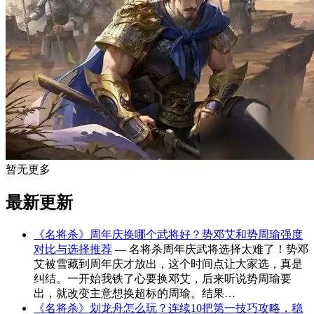
暂无更多
最新更新
《名将杀》周年庆换哪个武将好？势邓艾和势周瑜强度
对比与选择推荐
— 名将杀周年庆武将选择太难了！势邓
艾被雪藏到周年庆才放出，这个时间点让大家选，真是
纠结。一开始我铁了心要换邓艾，后来听说势周瑜要
出，就改变主意想换超标的周瑜。结果…
《名将杀》划龙舟怎么玩？连续10把第一技巧攻略，稳