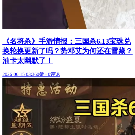
《名将杀》手游情报：三国杀6.13宝珠兑
换轮换更新了吗？势邓艾为何还在雪藏？
油卡太幽默了！
2026-06-15 03:36
0赞
·
0评论