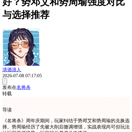
好？势邓艾和势周瑜强度对比
与选择推荐
清酒浪人
2026-07-08 07:17:05
发布在
名将杀
转载
导读
《名将杀》周年庆期间，玩家纠结于势邓艾和势周瑜的兑换选
择。势周瑜经历了先被大削后微调增强，实战表现尚可但玩法