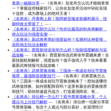
拿第一秘籍分享
— 《名将杀》划龙舟怎么玩才能稳拿第
一？掌握这些独家技巧，让你在划龙舟活动中轻松实现
十连胜，成为赛场上的绝对王者！
《名将杀》丹青阁上新！陈阿娇至臻皮肤爆料展示，技
能特效太带派了！
— -
《名将杀》星王朗怎么玩？性价比最高的秒杀将解析，
拼点玩法与强度实测
— -
《名将杀》新武将界周妃强度如何？实测对比神姜维，
农民地主玩法全解析
《名将杀》西晋新传说张华怎么样？技能强度解析与实
战攻略
— 《名将杀》西晋新传说武将张华震撼来袭！全
新技能机制解析，强度如何？值不值得入手？快来看看
最新武将情报与实战攻略！
《名将杀》武将置换攻略：三国杀一将成名创玩节置换
推荐，最强阵容搭配技巧
— 《名将杀》武将置换怎么
玩？三国杀一将成名创玩节置换攻略来了！想知道哪些
武将值得换、如何搭配阵容吗？这里有最全的置换推荐
和技巧，助你快速提升战力，打造最强阵容。有…
《名将杀》排位榜一怎么打？双号禁将策略分享，个人
观点与上分技巧解析
— 《名将杀》排位榜一玩家分享双
号禁将策略，包含个人观点与部分喜好，欢迎理性讨