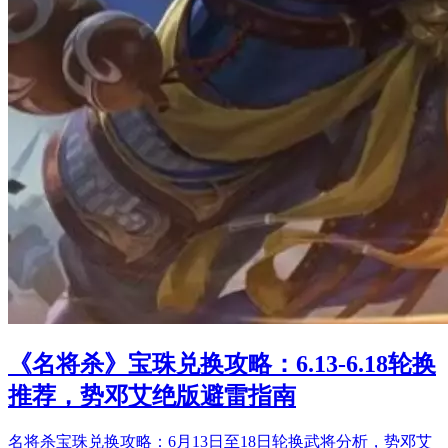
《名将杀》宝珠兑换攻略：6.13-6.18轮换
推荐，势邓艾绝版避雷指南
名将杀宝珠兑换攻略：6月13日至18日轮换武将分析，势邓艾