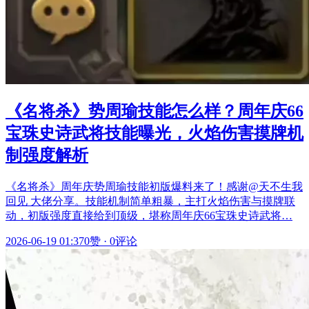
《名将杀》势周瑜技能怎么样？周年庆66
宝珠史诗武将技能曝光，火焰伤害摸牌机
制强度解析
《名将杀》周年庆势周瑜技能初版爆料来了！感谢@天不生我
回见 大佬分享。技能机制简单粗暴，主打火焰伤害与摸牌联
动，初版强度直接给到顶级，堪称周年庆66宝珠史诗武将…
2026-06-19 01:37
0赞
·
0评论