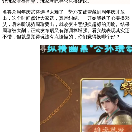
让玩家觉得怪异，玩家就此寻求兑换建议。
名将杀周年庆武将选择太难了！势邓艾被雪藏到周年庆才放
出，这个时间点让大家选，真是纠结。一开始我铁了心要换邓
艾，后来听说势周瑜要出，就改变主意想换超标的周瑜。结果
周瑜被大削，正式发布后又有微调算增强。看实战表现其实还
不错，但就是觉得玩法有点怪怪的，你们觉得换哪个好？