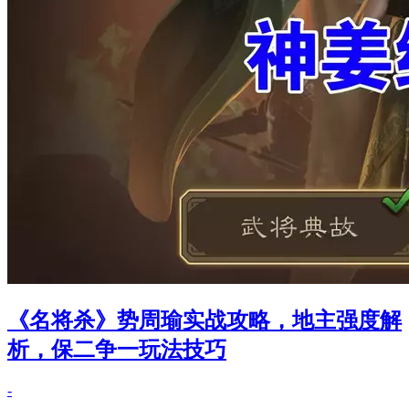
《名将杀》势周瑜实战攻略，地主强度解
析，保二争一玩法技巧
-