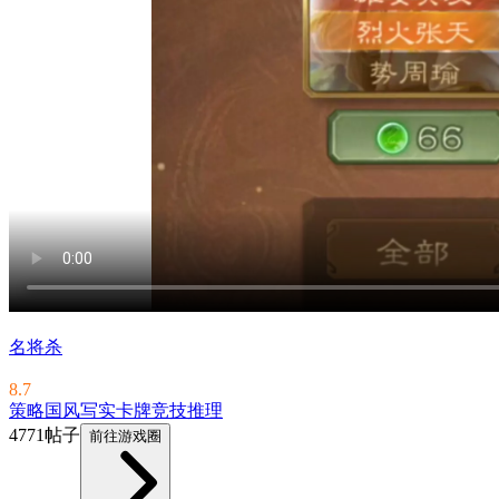
名将杀
8.7
策略
国风
写实
卡牌
竞技
推理
4771帖子
前往游戏圈