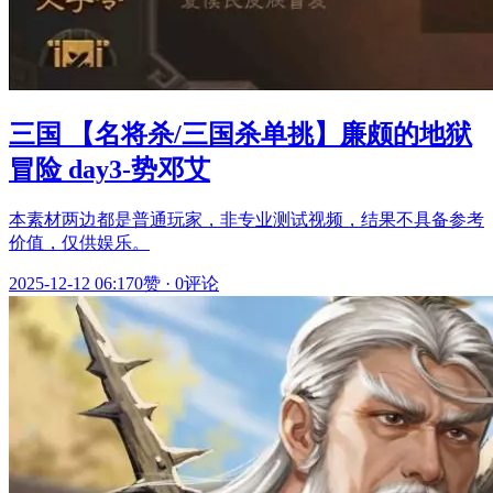
三国 【名将杀/三国杀单挑】廉颇的地狱
冒险 day3-势邓艾
本素材两边都是普通玩家，非专业测试视频，结果不具备参考
价值，仅供娱乐。
2025-12-12 06:17
0赞
·
0评论