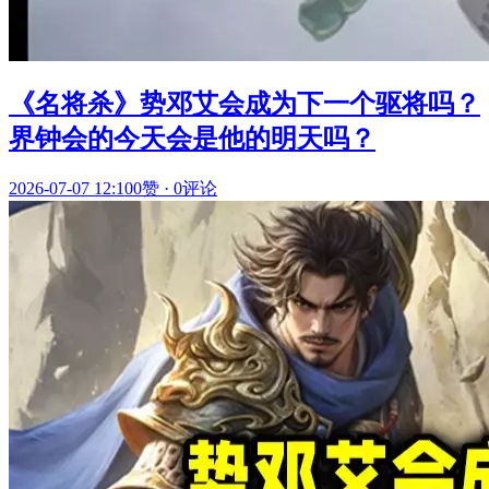
《名将杀》势邓艾会成为下一个驱将吗？
界钟会的今天会是他的明天吗？
2026-07-07 12:10
0赞
·
0评论