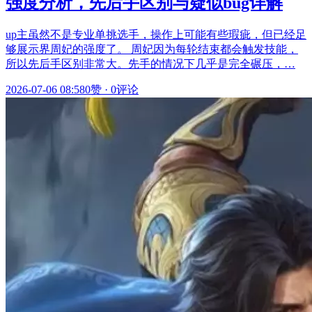
强度分析，先后手区别与疑似bug详解
up主虽然不是专业单挑选手，操作上可能有些瑕疵，但已经足
够展示界周妃的强度了。 周妃因为每轮结束都会触发技能，
所以先后手区别非常大。先手的情况下几乎是完全碾压，…
2026-07-06 08:58
0赞
·
0评论