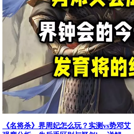
《名将杀》界周妃怎么玩？实测vs势邓艾